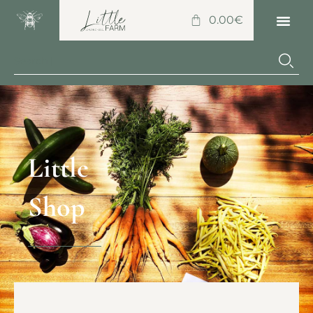
0.00
€
Little
Shop